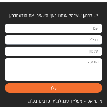
יש לכם/ן שאלה? אנחנו כאן! השאירו את הודעתכם/ן
שלח
אי.טי.אס – אפלייד טכנולוג'יק סרביס בע"מ