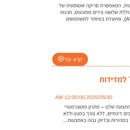
וקומפקטית, המאפשרת סריקה אוטומטית של
וללת שלושה צירים ממונעים, תכנות
מהיר ויכולת אינטגרציה עם סורקי ZEISS GOM (כולל ATOS Q), ומיועדת במיוחד למשתמשים
קרא עוד
חדש באולם התצוגה: מערכת TRITOP למדידות
2025/05/30 12:00:00 AM
יה באולם התצוגה שלנו – פתרון פוטוגרמטרי
ים דינמיים, ללא צורך במגע וללא