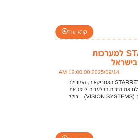
קרא עוד
הסכם ייצוג בלעדי עם חברת STARRETT למערכות
2025/09/14 12:00:00 AM
אנחנו שמחים להודיע על הסכם ייצוג חדש ובלעדי מול חברת STARRETT האמריקאית, המובילה
נו את הזכות הבלעדית לייצג את
STARRETT בישראל בתחומים הבאים: מערכות מדידה חזותיות (VISION SYSTEMS) – כולל