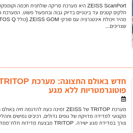
ZEISS ScanPort היא מערכת סריקה שולחנית חכמה 
חלקים קטנים עד בינוניים בדיוק גבוה ובתפעול פשוט. המערכת כ
שצריכים...
פוטוגרמטריות ללא מגע
מערכת TRITOP של ZEISS זמינה כעת להדגמה ח
מקצועי למדידה מדויקת של גופים גדולים, רכיבים גמישים ותהליכ
צורך במדידת מגע ישירה. TRITOP מבצעת מדידות תלת־ממד במהירות ובדיוק גבוה באמצעות...