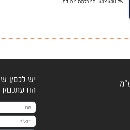
של 640×64. המצלמה מצוידת...
יש לכם/ן שא
ע"מ
הודעתכם/ן