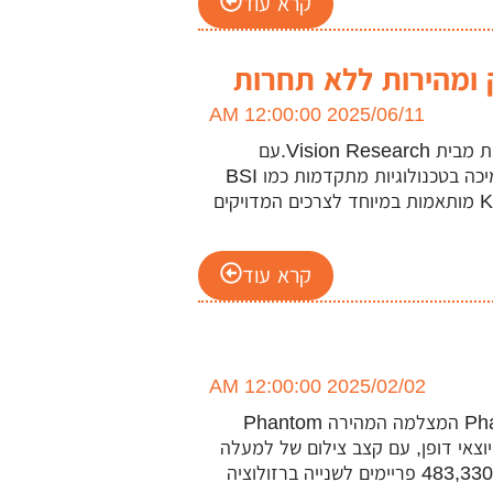
קרא עוד
2025/06/11 12:00:00 AM
הכירו את סדרת Phantom KT – הדור הבא של מצלמות מהירות מבית Vision Research.עם
ביצועים פורצי דרך, רזולוציה גבוהה, עיצוב קומפקטי במיוחד ותמיכה בטכנולוגיות מתקדמות כמו BSI
Sensor, EDR ו־Image-Based Auto Trigger, מצלמות ה-KT מותאמות במיוחד לצרכים המדויקים
קרא עוד
2025/02/02 12:00:00 AM
מצלמה חדשה למשפחת המצלמות המהירות Phantom T-Series המצלמה המהירה Phantom
יוצאי דופן, עם קצב צילום של למעלה
מ- 21,000 פריימים לשנייה ברזולוציית מגה-פיקסל מלאה, ועד 483,330 פריימים לשנייה ברזולוציה