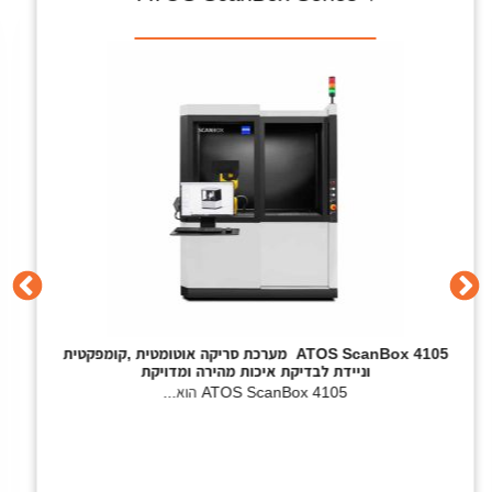
טעינה ומדידה אוטומטית של חלקים
ZEISS ScanBox 4105 RC
הוא תא מדידה אוטומטי, מצוייד
בסורק תלת...